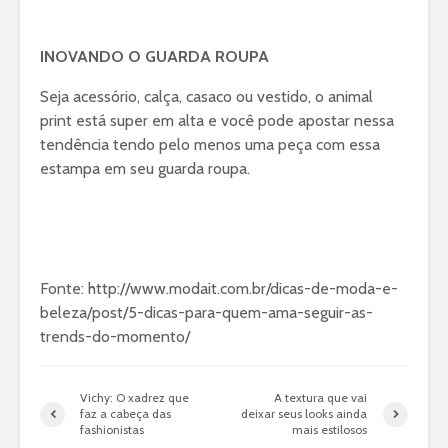
INOVANDO O GUARDA ROUPA
Seja acessório, calça, casaco ou vestido, o animal
print está super em alta e você pode apostar nessa
tendência tendo pelo menos uma peça com essa
estampa em seu guarda roupa.
Fonte: http://www.modait.com.br/dicas-de-moda-e-
beleza/post/5-dicas-para-quem-ama-seguir-as-
trends-do-momento/
Vichy: O xadrez que
A textura que vai
faz a cabeça das
deixar seus looks ainda
fashionistas
mais estilosos