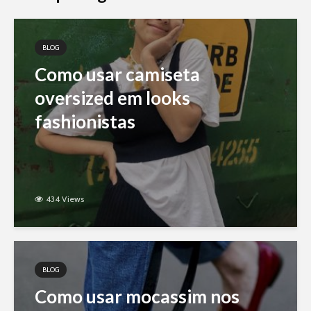
BLOG
Como usar camiseta
oversized em looks
fashionistas
434 Views
BLOG
Como usar mocassim nos