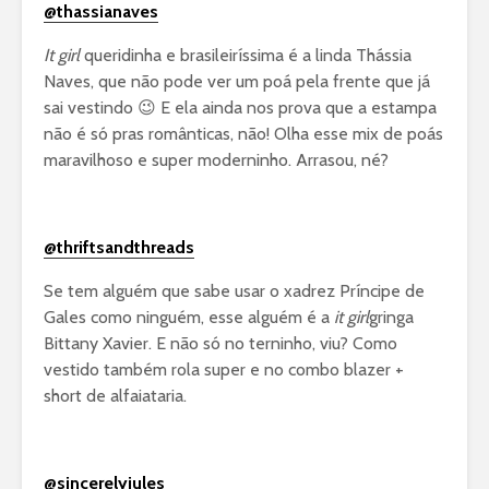
@thassianaves
It girl
queridinha e brasileiríssima é a linda Thássia
Naves, que não pode ver um poá pela frente que já
sai vestindo 😉 E ela ainda nos prova que a estampa
não é só pras românticas, não! Olha esse mix de poás
maravilhoso e super moderninho. Arrasou, né?
@thriftsandthreads
Se tem alguém que sabe usar o xadrez Príncipe de
Gales como ninguém, esse alguém é a
it girl
gringa
Bittany Xavier. E não só no terninho, viu? Como
vestido também rola super e no combo blazer +
short de alfaiataria.
@sincerelyjules