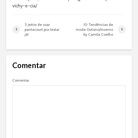
vichy-e-cia/
5 jeitos de usar
10 Tendências de
pantacourt pra testar
moda Outono/Inverno
já!
by Camila Coelho
Comentar
Comentar