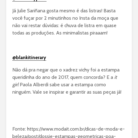
Já Julie Sariñana gosta mesmo é das listras! Basta
você fuçar por 2 minutinhos no Insta da moça que
não vai restar dúvidas: é chuva de listra em quase
todas as produções. As minimalistas piraaam!
@blankitinerary
Não dá pra negar que o xadrez vichy foi a estampa
queridinha do ano de 2017, quem concorda? E a
it
girl
Paola Alberdi sabe usar a estampa como
ninguém. Vale se inspirar e garantir as suas peças já!
Fonte: https://www.modait.com.br/dicas-de-moda-e-
beleza/post/dossie-estampas-geometricas-poa-